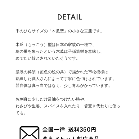
DETAIL
手のひらサイズの「木瓜型」の小さな豆皿です。
木瓜（もっこう）型は日本の家紋の一種で、
鳥の巣を象ったという木瓜は子孫繁栄を意味し、
めでたい紋とされていたそうです。
濃淡の呉須（藍色の絵の具）で描かれた市松模様は
熟練した職人さんによって丁寧に色づけされています。
器自体は真っ白ではなく、少し青みがかっています。
お刺身に少しだけ醤油をつけたい時や、
わさびや生姜、スパイスを入れたり、箸置き代わりに使っ
ても。