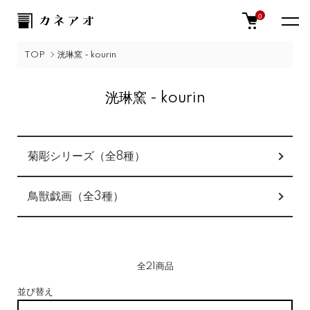
0
TOP
洸琳窯 - kourin
洸琳窯 - kourin
グループ一覧
菊彫シリーズ（全8種）
鳥獣戯画（全3種）
全21商品
並び替え