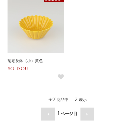
SOLDOUT
菊彫反鉢（小）黄色
SOLD OUT
全
21
商品中
1 - 21
表示
1
ページ目