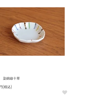
 染錦線十草
5円(税込)