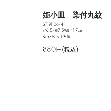
姫小皿 染付丸紋
ST191106-4
縦6.5×横7.5×高さ1.7cm
ゆうパケット対応
880円(税込)