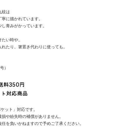
丸紋は
丁寧に描かれています。
少し青みがかっています。
けたい時や、
入れたり、箸置き代わりに使っても。
月号）
パケット」対応です。
破損や紛失時の補償がありません。
責任を負いかねますので予めご了承ください。