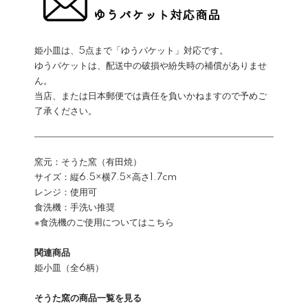
姫小皿は、5点まで「ゆうパケット」対応です。
ゆうパケットは、配送中の破損や紛失時の補償がありませ
ん。
当店、または日本郵便では責任を負いかねますので予めご
了承ください。
窯元：そうた窯（有田焼）
サイズ：縦6.5×横7.5×高さ1.7cm
レンジ：使用可
食洗機：手洗い推奨
※食洗機のご使用についてはこちら
関連商品
姫小皿（全6柄）
そうた窯の商品一覧を見る