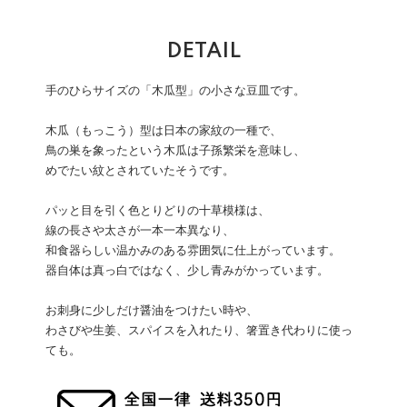
DETAIL
手のひらサイズの「木瓜型」の小さな豆皿です。
木瓜（もっこう）型は日本の家紋の一種で、
鳥の巣を象ったという木瓜は子孫繁栄を意味し、
めでたい紋とされていたそうです。
パッと目を引く色とりどりの十草模様は、
線の長さや太さが一本一本異なり、
和食器らしい温かみのある雰囲気に仕上がっています。
器自体は真っ白ではなく、少し青みがかっています。
お刺身に少しだけ醤油をつけたい時や、
わさびや生姜、スパイスを入れたり、箸置き代わりに使っ
ても。