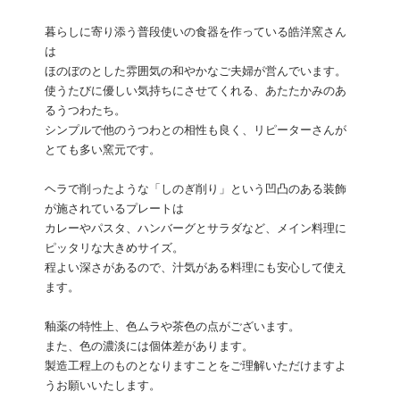
暮らしに寄り添う普段使いの食器を作っている皓洋窯さん
は
ほのぼのとした雰囲気の和やかなご夫婦が営んでいます。
使うたびに優しい気持ちにさせてくれる、あたたかみのあ
るうつわたち。
シンプルで他のうつわとの相性も良く、リピーターさんが
とても多い窯元です。
ヘラで削ったような「しのぎ削り」という凹凸のある装飾
が施されているプレートは
カレーやパスタ、ハンバーグとサラダなど、メイン料理に
ピッタリな大きめサイズ。
程よい深さがあるので、汁気がある料理にも安心して使え
ます。
釉薬の特性上、色ムラや茶色の点がございます。
また、色の濃淡には個体差があります。
製造工程上のものとなりますことをご理解いただけますよ
うお願いいたします。