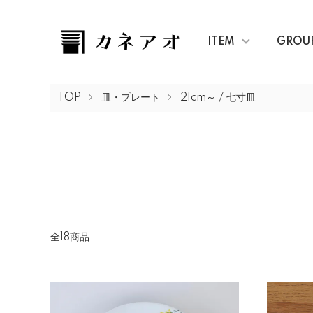
ITEM
GROU
TOP
皿・プレート
21cm～ / 七寸皿
全18商品