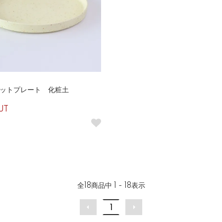
ラットプレート 化粧土
UT
全
18
商品中
1 - 18
表示
1