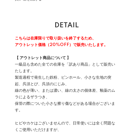
DETAIL
こちらは在庫限りで取り扱いを終了するため、
アウトレット価格（20%OFF）で販売いたします。
【 アウトレット商品について 】
一級品も含めた全ての在庫を「訳あり商品」として販売い
たします。
製造過程で発生した鉄粉、ピンホール、小さな生地の突
起、呉須とび、呉須のにじみ、
線の色が薄い、または濃い、線の太さの個体差、釉薬のム
ラによるザラつき、
保管の際についた小さな擦り傷などがある場合がございま
す。
ヒビやカケはございませんので、日常使いには全く問題な
くご使用いただけますが、