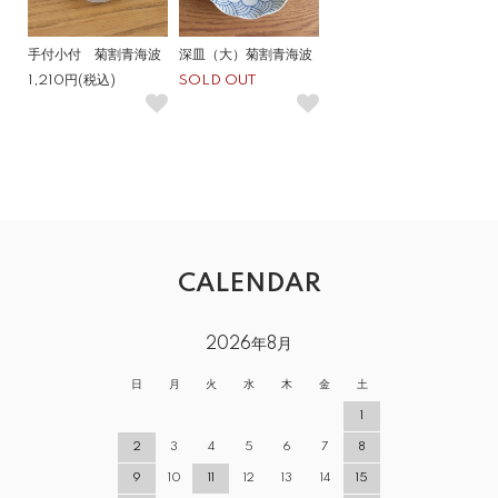
手付小付 菊割青海波
深皿（大）菊割青海波
1,210円(税込)
SOLD OUT
CALENDAR
2026年8月
日
月
火
水
木
金
土
1
2
3
4
5
6
7
8
9
10
11
12
13
14
15