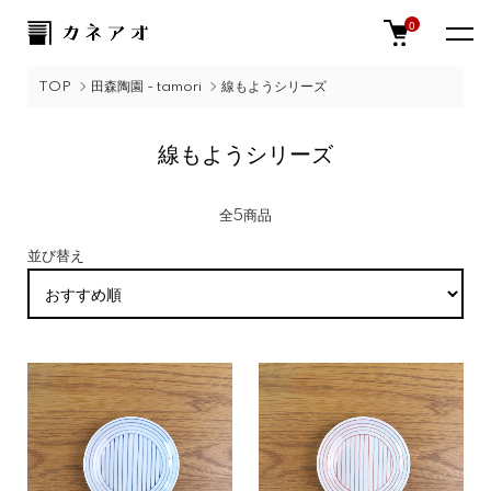
0
TOP
田森陶園 - tamori
線もようシリーズ
線もようシリーズ
全5商品
並び替え