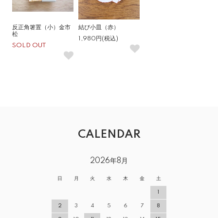
反正角箸置（小）金市
結び小皿（赤）
松
1,980円(税込)
SOLD OUT
CALENDAR
2026年8月
日
月
火
水
木
金
土
1
2
3
4
5
6
7
8