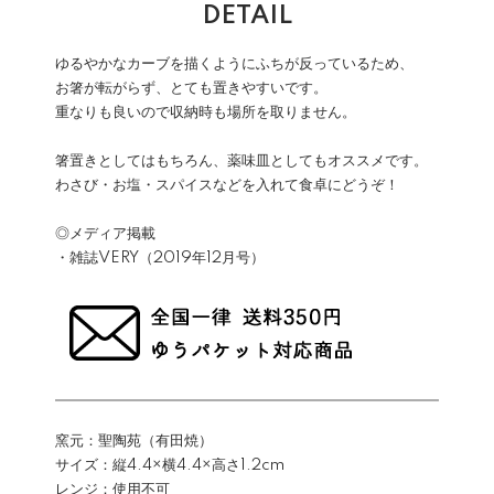
DETAIL
ゆるやかなカーブを描くようにふちが反っているため、
お箸が転がらず、とても置きやすいです。
重なりも良いので収納時も場所を取りません。
箸置きとしてはもちろん、薬味皿としてもオススメです。
わさび・お塩・スパイスなどを入れて食卓にどうぞ！
◎メディア掲載
・雑誌VERY（2019年12月号）
窯元：聖陶苑（有田焼）
サイズ：縦4.4×横4.4×高さ1.2cm
レンジ：使用不可