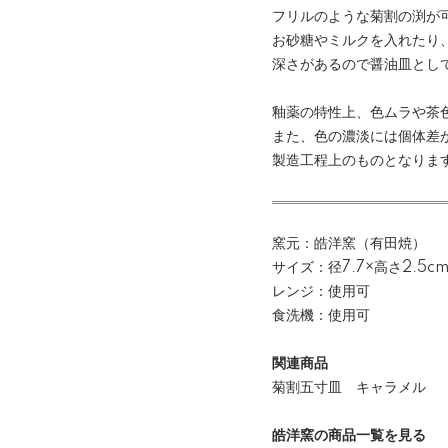
フリルのような菊割の渕が
お砂糖やミルクを入れたり
深さがあるので醤油皿とし
釉薬の特性上、色ムラや茶
また、色の濃淡には個体差
製造工程上のものとなりま
窯元：皓洋窯（有田焼）
サイズ：径7.7×高さ2.5c
レンジ：使用可
食洗機：使用可
関連商品
菊割五寸皿 キャラメル
皓洋窯の商品一覧を見る