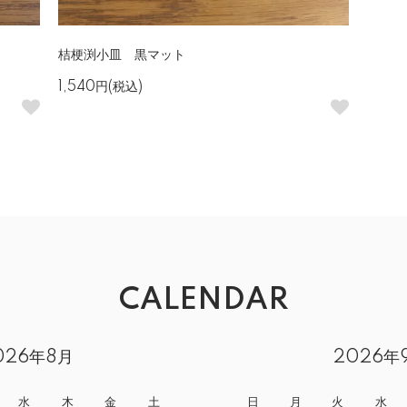
桔梗渕小皿 黒マット
1,540円(税込)
CALENDAR
026年8月
2026年
水
木
金
土
日
月
火
水