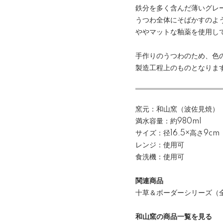
鉄分を多く含んだ薄いグレ
うつわ全体にそばかすのよ
ややマットな釉薬を使用し
手作りのうつわのため、色
製造工程上のものとなりま
窯元：和山窯（波佐見焼）
満水容量：約980ml
サイズ：径16.5×高さ9cm
レンジ：使用可
食洗機：使用可
関連商品
十草＆ボーダーシリーズ（
和山窯の商品一覧を見る