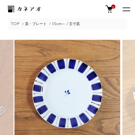
0
TOP
皿・プレート
15cm～ / 五寸皿