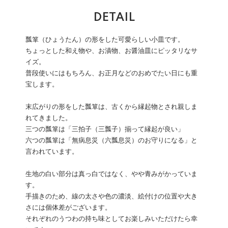
DETAIL
瓢箪（ひょうたん）の形をした可愛らしい小皿です。
ちょっとした和え物や、お漬物、お醤油皿にピッタリなサ
イズ。
普段使いにはもちろん、お正月などのおめでたい日にも重
宝します。
末広がりの形をした瓢箪は、古くから縁起物とされ親しま
れてきました。
三つの瓢箪は「三拍子（三瓢子）揃って縁起が良い」
六つの瓢箪は「無病息災（六瓢息災）のお守りになる」と
言われています。
生地の白い部分は真っ白ではなく、やや青みがかっていま
す。
手描きのため、線の太さや色の濃淡、絵付けの位置や大き
さには個体差がございます。
それぞれのうつわの持ち味としてお楽しみいただけたら幸