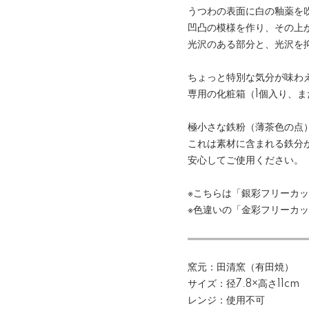
うつわの表面に白の釉薬を
凹凸の模様を作り、その上
光沢のある部分と、光沢を
ちょっと特別な気分が味わ
専用の化粧箱（1個入り、
極小さな鉄粉（薄茶色の点
これは素材に含まれる鉄分
安心してご使用ください。
※こちらは「銀彩フリーカ
※色違いの「金彩フリーカ
窯元：田清窯（有田焼）
サイズ：径7.8×高さ11cm
レンジ：使用不可