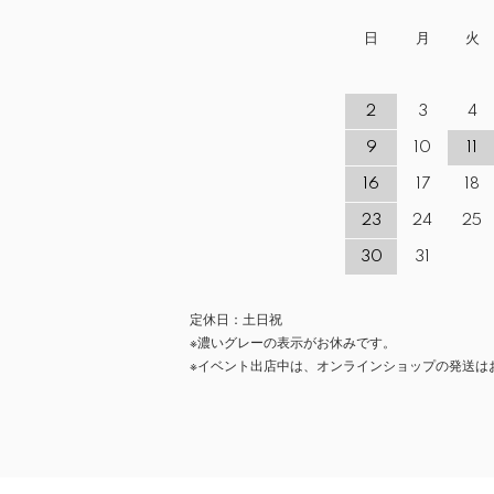
日
月
火
2
3
4
9
10
11
16
17
18
23
24
25
30
31
定休日：土日祝
※濃いグレーの表示がお休みです。
※イベント出店中は、オンラインショップの発送は