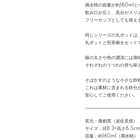
満水時の容量が約160ml
飲み口が広く、高台がスリ
フリーカップとしても使え
同じシリーズの丸ポットは
丸ポットと煎茶碗をセット
線の太さや色の濃淡には個
それぞれのうつわの持ち味
そばかすのような小さな鉄
これは素材に含まれる鉄分
安心してご使用ください。
窯元：康創窯（波佐見焼）
サイズ：径8.3×高さ6.5c
容量：約160ml（満水時）