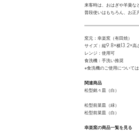
来客時は、おはぎや羊羹な
普段使いはもちろん、お正
窯元：幸楽窯（有田焼）
サイズ：縦9.8×横13.2×高さ
レンジ：使用可
食洗機：手洗い推奨
※食洗機のご使用について
関連商品
松型銘々皿（白）
松型前菜皿（緑）
松型前菜皿（白）
幸楽窯の商品一覧を見る