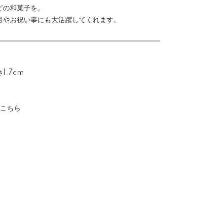
どの和菓子を。
月やお祝い事にも大活躍してくれます。
1.7cm
はこちら