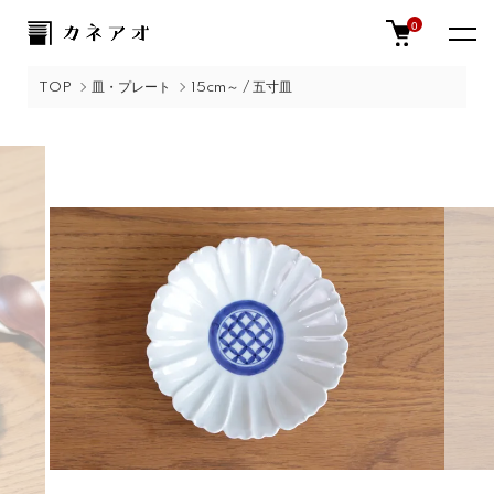
0
TOP
皿・プレート
15cm～ / 五寸皿