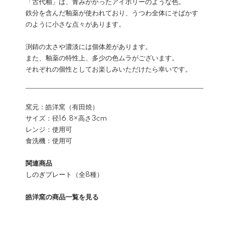
「古代釉」は、青みがかったアイボリーのような色。
鉄分を含んだ釉薬が使われており、うつわ全体にそばかす
のように小さな点々があります。
渕錆の太さや濃淡には個体差があります。
また、釉薬の特性上、多少の色ムラがございます。
それぞれの個性としてお楽しみいただけたら幸いです。
窯元：皓洋窯（有田焼）
サイズ：径16.8×高さ3cm
レンジ：使用可
食洗機：使用可
関連商品
しのぎプレート（全8種）
皓洋窯の商品一覧を見る