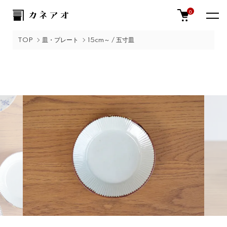
0
TOP
皿・プレート
15cm～ / 五寸皿