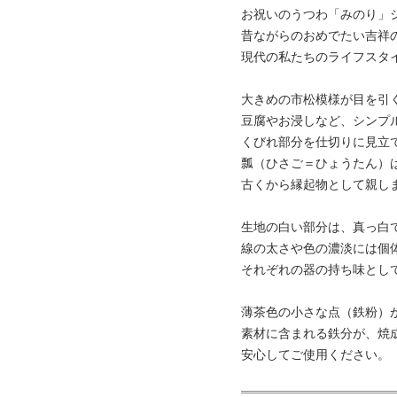
お祝いのうつわ「みのり」
昔ながらのおめでたい吉祥
現代の私たちのライフスタ
大きめの市松模様が目を引
豆腐やお浸しなど、シンプ
くびれ部分を仕切りに見立
瓢（ひさご＝ひょうたん）
古くから縁起物として親し
生地の白い部分は、真っ白
線の太さや色の濃淡には個
それぞれの器の持ち味とし
薄茶色の小さな点（鉄粉）
素材に含まれる鉄分が、焼
安心してご使用ください。