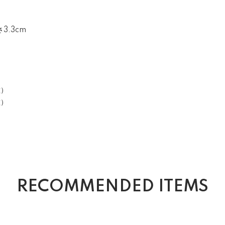
さ3.3cm
種）
種）
RECOMMENDED ITEMS