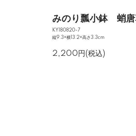
みのり瓢小鉢 蛸唐
KY180820-7
縦9.3×横13.2×高さ3.3cm
2,200円(税込)