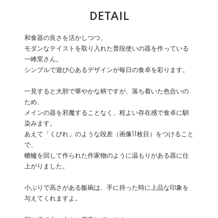
DETAIL
和食器の良さを活かしつつ、
モダンなテイストを取り入れた普段使いの器を作っている
一峰窯さん。
シンプルで遊び心あるデザインが毎日の食卓を彩ります。
一見すると大胆で華やかな柄ですが、落ち着いた色合いの
ため、
メインの器を邪魔することなく、程よい存在感で食卓に馴
染みます。
あえて「くびれ」のような段差（画像11枚目）をつけること
で、
轆轤を回して作られた作家物のように温もりがある器に仕
上がりました。
小ぶりで高さがある飯碗は、手に持った時に上品な印象を
与えてくれますよ。