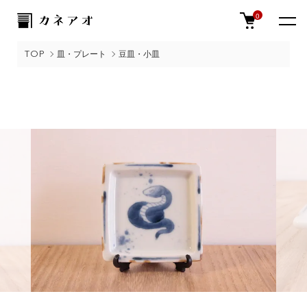
0
TOP
皿・プレート
豆皿・小皿