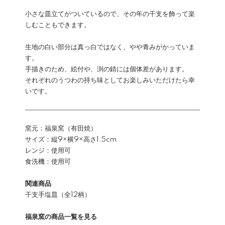
小さな皿立てがついているので、その年の干支を飾って楽
しむこともできます。
生地の白い部分は真っ白ではなく、やや青みがかっていま
す。
手描きのため、絵付や、渕の錆には個体差があります。
それぞれのうつわの持ち味としてお楽しみいただけたら幸
いです。
窯元：福泉窯（有田焼）
サイズ：縦9×横9×高さ1.5cm
レンジ：使用可
食洗機：使用可
関連商品
干支手塩皿（全12柄）
福泉窯の商品一覧を見る