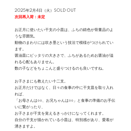
2025年2月4日（火）SOLD OUT
次回再入荷：未定
お正月に使いたい干支の小皿は、ふちの錆色が骨董品のよ
うな雰囲気。
動物のまわりには吹き墨という技法で模様がつけられてい
ます。
醤油皿にピッタリの大きさで、ふちがあるためお醤油が溢
れる心配もありません。
数の子などをちょこんと盛りつけるのも良いですね。
お子さまにも教えたい十二支。
お正月だけではなく、日々の食事の中に干支皿を取り入れ
れば、
「お母さんは○○、お兄ちゃんは○○」と食事の準備のお手伝
いに繋がったり、
お子さまが干支を覚えるきっかけになってくれます。
自分の干支が描かれている小皿は、特別感があり、愛着が
湧きますよ。