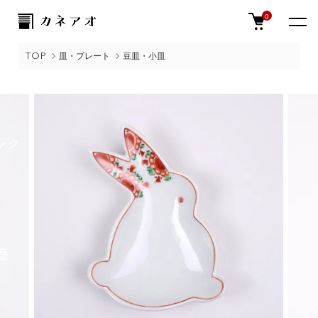
0
TOP
皿・プレート
豆皿・小皿