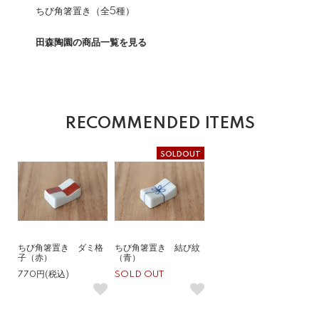
ちび角箸置き（全5種）
田森陶園の商品一覧を見る
RECOMMENDED ITEMS
SOLDOUT
ちび角箸置き ダミ格
ちび角箸置き 結び紋
子（赤）
（青）
770円(税込)
SOLD OUT