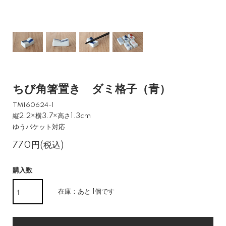
ちび角箸置き ダミ格子（青）
TM160624-1
縦2.2×横3.7×高さ1.3cm
ゆうパケット対応
770円(税込)
購入数
在庫：あと 1個です