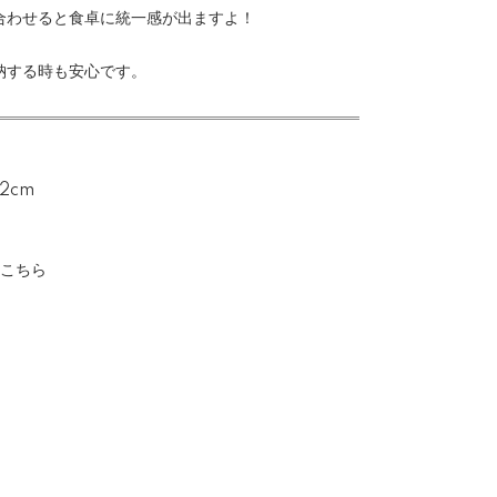
合わせると食卓に統一感が出ますよ！
納する時も安心です。
2cm
はこちら