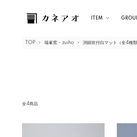
ITEM
GROU
TOP
瑞峯窯 - zuiho
渕錆吹付白マット（全4種
全4商品