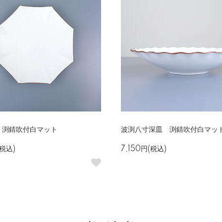
 渕錆吹付白マット
波渕八寸深皿 渕錆吹付白マッ
(税込)
7,150円(税込)