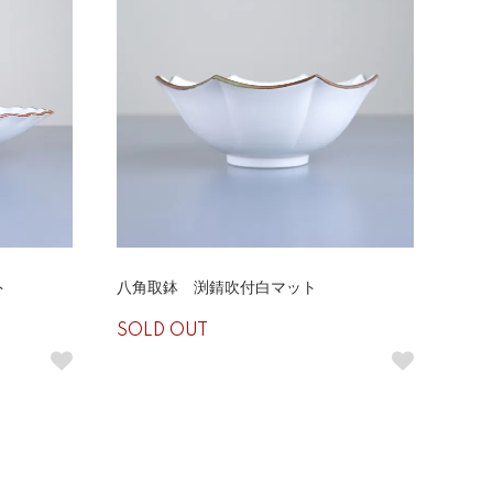
ト
八角取鉢 渕錆吹付白マット
SOLD OUT