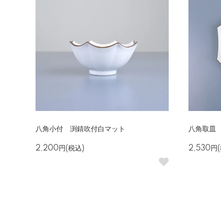
八角小付 渕錆吹付白マット
八角取皿
2,200円(税込)
2,530円