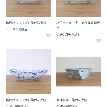
楕円ボウル（大）染付和市松
楕円ボウル（大）染付丸紋蛸唐
草
3,300円(税込)
3,960円(税込)
楕円ボウル（大）染付花弁紋
角捻り鉢 染付花弁紋
5,720円(税込)
6,820円(税込)