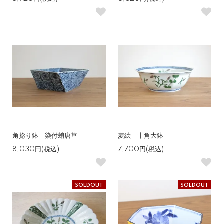
角捻り鉢 染付蛸唐草
麦絵 十角大鉢
8,030円(税込)
7,700円(税込)
SOLDOUT
SOLDOUT