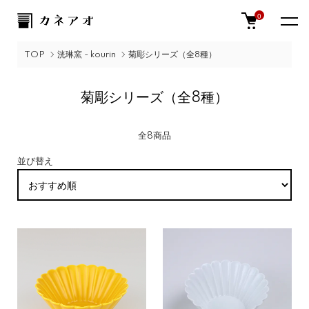
0
TOP
洸琳窯 - kourin
菊彫シリーズ（全8種）
菊彫シリーズ（全8種）
全8商品
並び替え