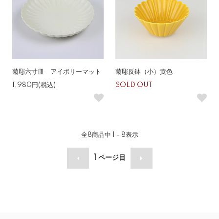
菊彫六寸皿 アイボリーマット
菊彫反鉢（小）黄色
1,980円(税込)
SOLD OUT
全
8
商品中
1 - 8
表示
1
ページ目