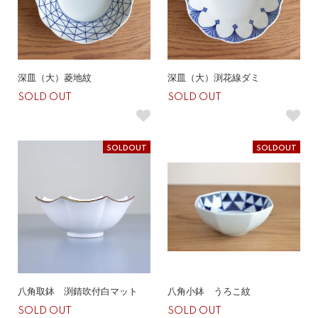
深皿（大）菱地紋
深皿（大）渕花線ダミ
SOLD OUT
SOLD OUT
SOLDOUT
SOLDOUT
八角取鉢 渕錆吹付白マット
八角小鉢 うろこ紋
SOLD OUT
SOLD OUT