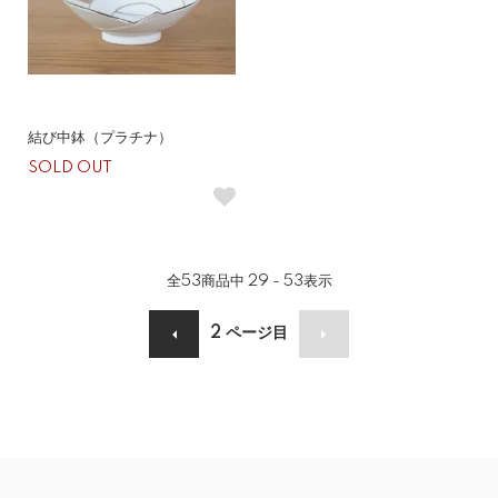
結び中鉢（プラチナ）
SOLD OUT
全
53
商品中
29 - 53
表示
2
ページ目