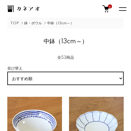
0
TOP
鉢・ボウル
中鉢（13cm～）
中鉢（13cm～）
全53商品
並び替え