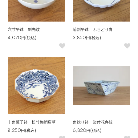
六寸平鉢 剣先紋
菊割平鉢 ふちどり青
4,070円(税込)
3,850円(税込)
十角菓子鉢 松竹梅蛸唐草
角捻り鉢 染付花弁紋
8,250円(税込)
6,820円(税込)